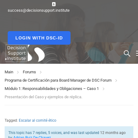
success@decisionsupport.institute
LOGIN WITH DSC-ID
Main
Forums
Programa de Certificación para Board Manager de DSC Forum
Módulo 1: Responsabilidades y Obligaciones – Caso 1
Presentación del Caso y ejemplos de réplica.
Tagged:
Escalar al comité ético
This topic has 7 replies, 5 voices, and was last updated
12 months ago
by
Adrian Ruiz De Chavez
.