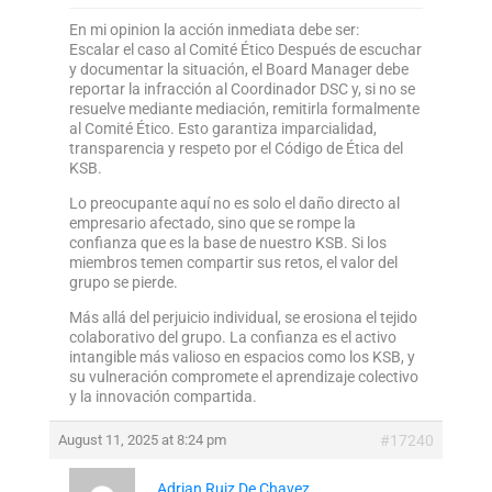
En mi opinion la acción inmediata debe ser:
Escalar el caso al Comité Ético Después de escuchar
y documentar la situación, el Board Manager debe
reportar la infracción al Coordinador DSC y, si no se
resuelve mediante mediación, remitirla formalmente
al Comité Ético. Esto garantiza imparcialidad,
transparencia y respeto por el Código de Ética del
KSB.
Lo preocupante aquí no es solo el daño directo al
empresario afectado, sino que se rompe la
confianza que es la base de nuestro KSB. Si los
miembros temen compartir sus retos, el valor del
grupo se pierde.
Más allá del perjuicio individual, se erosiona el tejido
colaborativo del grupo. La confianza es el activo
intangible más valioso en espacios como los KSB, y
su vulneración compromete el aprendizaje colectivo
y la innovación compartida.
August 11, 2025 at 8:24 pm
#17240
Adrian Ruiz De Chavez