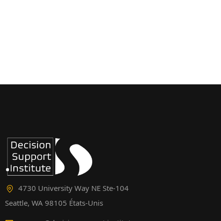
4730 University Way NE Ste-104
Seattle, WA 98105 États-Unis