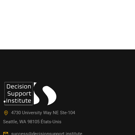
4730 University Way NE Ste-104
Seattle, WA 98105 États-Unis
success@decisionsupport.institute