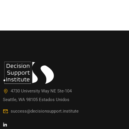
4730 University Way NE Ste-104
Seattle, WA 98105 Estados Unidos
success@decisionsupport.institute