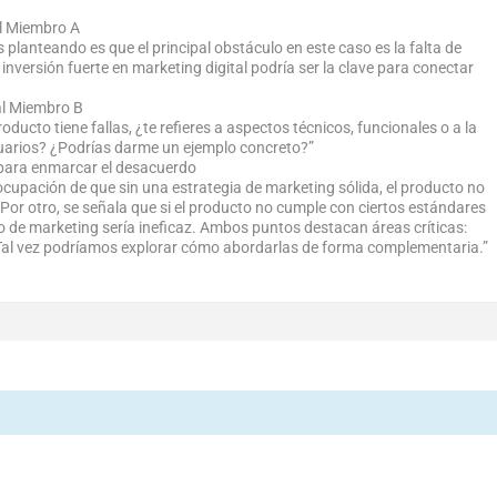
el Miembro A
ás planteando es que el principal obstáculo en este caso es la falta de
inversión fuerte en marketing digital podría ser la clave para conectar
 al Miembro B
ucto tiene fallas, ¿te refieres a aspectos técnicos, funcionales o a la
suarios? ¿Podrías darme un ejemplo concreto?”
para enmarcar el desacuerdo
ocupación de que sin una estrategia de marketing sólida, el producto no
. Por otro, se señala que si el producto no cumple con ciertos estándares
zo de marketing sería ineficaz. Ambos puntos destacan áreas críticas:
o. Tal vez podríamos explorar cómo abordarlas de forma complementaria.”