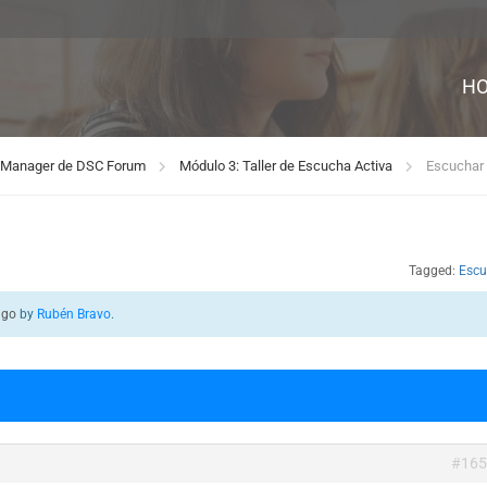
H
rd Manager de DSC Forum
Módulo 3: Taller de Escucha Activa
Escuchar
Tagged:
Escu
ago
by
Rubén Bravo
.
#165