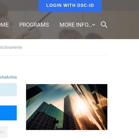
LOGIN WITH DSC-ID
OME
PROGRAMS
MORE INFO…
 Activamente
chaActiva
61