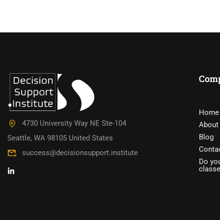
Com
DO YOU W
Home
4730 University Way NE Ste-104
About
Have you accumulated a wealth 
Blog
Seattle, WA 98105 United States
Conta
success@decisionsupport.institute
Do you
class