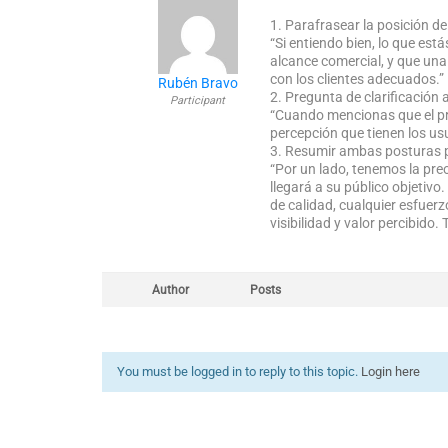
1. Parafrasear la posición d
“Si entiendo bien, lo que est
alcance comercial, y que una 
con los clientes adecuados.”
Rubén Bravo
2. Pregunta de clarificación
Participant
“Cuando mencionas que el prod
percepción que tienen los u
3. Resumir ambas posturas 
“Por un lado, tenemos la pre
llegará a su público objetivo
de calidad, cualquier esfuer
visibilidad y valor percibid
Author
Posts
You must be logged in to reply to this topic.
Login here