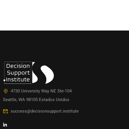
4730 University Way NE Ste-104
Seattle, WA 98105 Estados Unidos
success@decisionsupport.institute