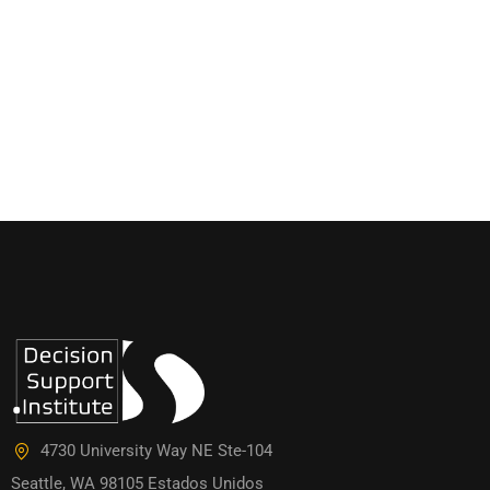
4730 University Way NE Ste-104
Seattle, WA 98105 Estados Unidos