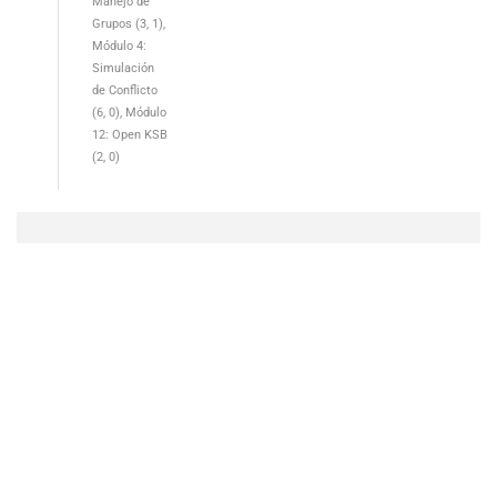
Manejo de
Grupos (3, 1)
Módulo 4:
Simulación
de Conflicto
(6, 0)
Módulo
12: Open KSB
(2, 0)