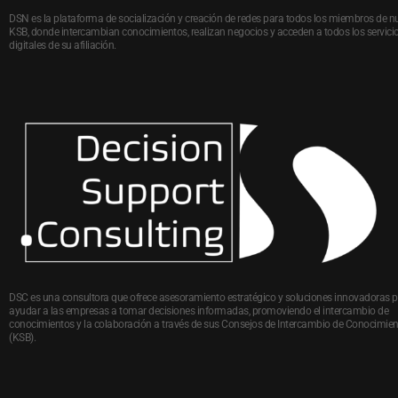
DSN es la plataforma de socialización y creación de redes para todos los miembros de n
KSB, donde intercambian conocimientos, realizan negocios y acceden a todos los servici
digitales de su afiliación.
DSC es una consultora que ofrece asesoramiento estratégico y soluciones innovadoras 
ayudar a las empresas a tomar decisiones informadas, promoviendo el intercambio de
conocimientos y la colaboración a través de sus Consejos de Intercambio de Conocimie
(KSB).