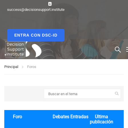
success@decisionsupport.institute
ENTRA CON DSC-ID
Principal
Foros
Foro
Debates
Entradas
Última
publicación