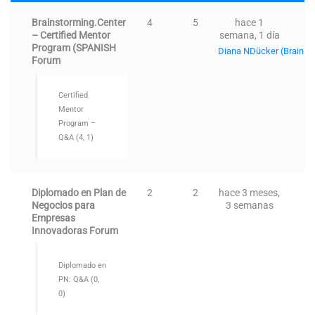
Brainstorming.Center
4
5
hace 1
– Certified Mentor
semana, 1 día
Program (SPANISH
Diana NDücker (Brainsto
Forum
Certified
Mentor
Program –
Q&A (4, 1)
Diplomado en Plan de
2
2
hace 3 meses,
Negocios para
3 semanas
Empresas
Innovadoras Forum
Diplomado en
PN: Q&A (0,
0)