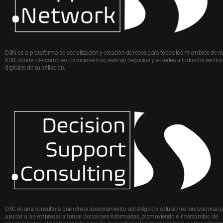
DSN es la plataforma de socialización y creación de redes para todos los miembros de n
KSB, donde intercambian conocimientos, realizan negocios y acceden a todos los servici
digitales de su afiliación.
DSC es una consultora que ofrece asesoramiento estratégico y soluciones innovadoras 
ayudar a las empresas a tomar decisiones informadas, promoviendo el intercambio de