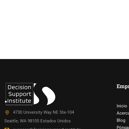
Empr
¿QU
Inicio
4730 University Way NE Ste-104
Acerc
Blog
Seattle, WA 98105 Estados Unidos
¿Ha acumulado una gran exp
Pónga