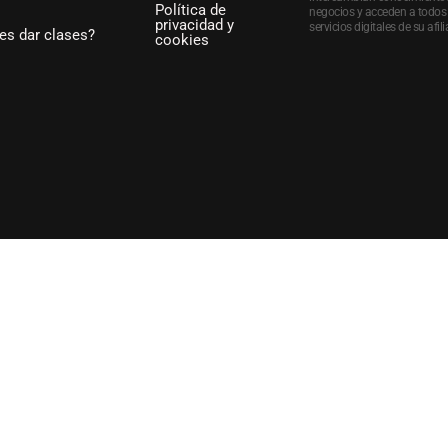
Política de
negocios y acceden a todos 
privacidad y
servicios digitales de su afili
es dar clases?
cookies
VENGA A ENSEÑAR CON NOSOTROS