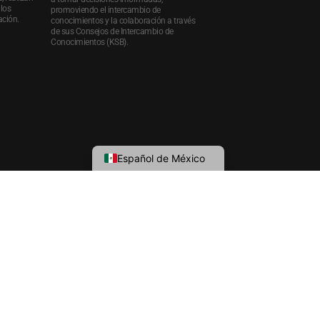
los
promoviendo el intercambio de
ación.
conocimientos y la colaboración a través
de sus Consejos de Intercambio de
Conocimientos (KSB).
Español de México