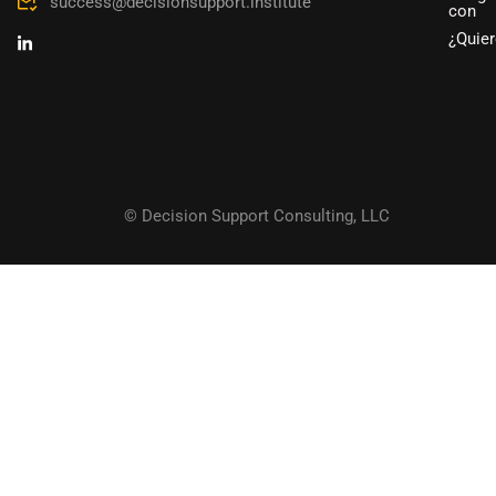
success@decisionsupport.institute
con
¿Quier
© Decision Support Consulting, LLC