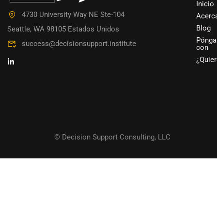
¿QU
Inicio
4730 University Way NE Ste-104
Acerc
Blog
Seattle, WA 98105 Estados Unidos
¿Ha acumulado una gran exp
Pónga
success@decisionsupport.institute
con
¿Quier
© Decision Support Consulting, LLC