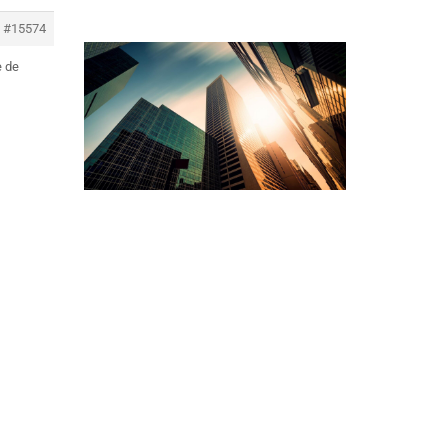
#15574
e de