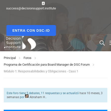
success@decisionsupport.institute
ENTRA CON DSC-ID
Principal
Foros
Programa de Certificación para Board Manager de DSC Forum
Módulo 1: Responsabilidades y Obligaciones - Caso 1
Este foro tiene 5 debates, 11 respuestas y se actualizó
hace 10 meses, 3
semanas
por
Abraham H.
.