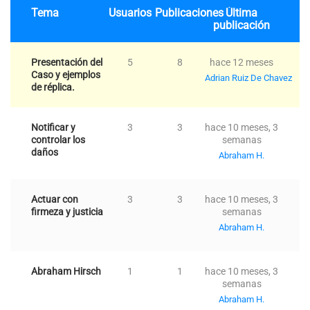
Tema
Usuarios
Publicaciones
Última
publicación
Presentación del
5
8
hace 12 meses
Caso y ejemplos
Adrian Ruiz De Chavez
de réplica.
Notificar y
3
3
hace 10 meses, 3
controlar los
semanas
daños
Abraham H.
Actuar con
3
3
hace 10 meses, 3
firmeza y justicia
semanas
Abraham H.
Abraham Hirsch
1
1
hace 10 meses, 3
semanas
Abraham H.