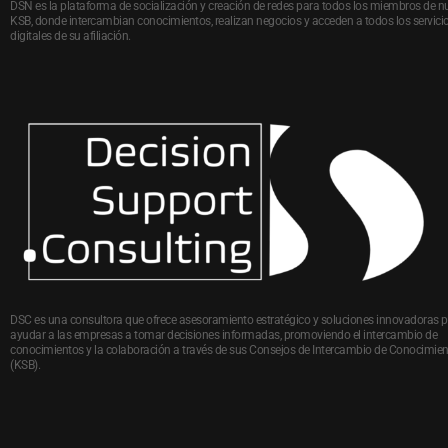
DSN es la plataforma de socialización y creación de redes para todos los miembros de n
KSB, donde intercambian conocimientos, realizan negocios y acceden a todos los servici
digitales de su afiliación.
DSC es una consultora que ofrece asesoramiento estratégico y soluciones innovadoras 
ayudar a las empresas a tomar decisiones informadas, promoviendo el intercambio de
conocimientos y la colaboración a través de sus Consejos de Intercambio de Conocimie
(KSB).