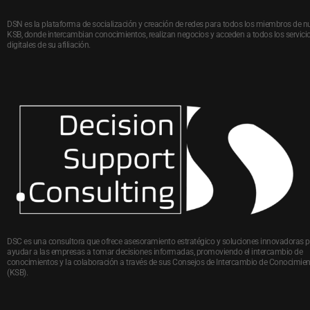
DSN es la plataforma de socialización y creación de redes para todos los miembros de n
KSB, donde intercambian conocimientos, realizan negocios y acceden a todos los servici
digitales de su afiliación.
DSC es una consultora que ofrece asesoramiento estratégico y soluciones innovadoras 
ayudar a las empresas a tomar decisiones informadas, promoviendo el intercambio de
conocimientos y la colaboración a través de sus Consejos de Intercambio de Conocimie
(KSB).