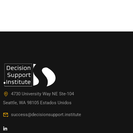
4730 University Way NE Ste-104
Seattle, WA 98105 Estados Unidos
success@decisionsupport.institute